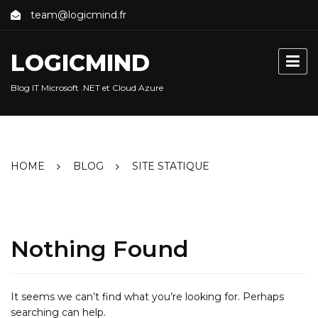
Skip
team@logicmind.fr
to
content
LOGICMIND
Blog IT Microsoft .NET et Cloud Azure
HOME
BLOG
SITE STATIQUE
Nothing Found
It seems we can’t find what you’re looking for. Perhaps
searching can help.