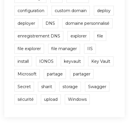
configuration
custom domain
deploy
deployer
DNS
domaine personnalisé
enregistrement DNS
explorer
file
file explorer
file manager
IIS
install
IONOS
keyvault
Key Vault
Microsoft
partage
partager
Secret
sharit
storage
Swagger
sécurité
upload
Windows