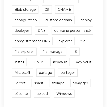
Blob storage
C#
CNAME
configuration
custom domain
deploy
deployer
DNS
domaine personnalisé
enregistrement DNS
explorer
file
file explorer
file manager
IIS
install
IONOS
keyvault
Key Vault
Microsoft
partage
partager
Secret
sharit
storage
Swagger
sécurité
upload
Windows