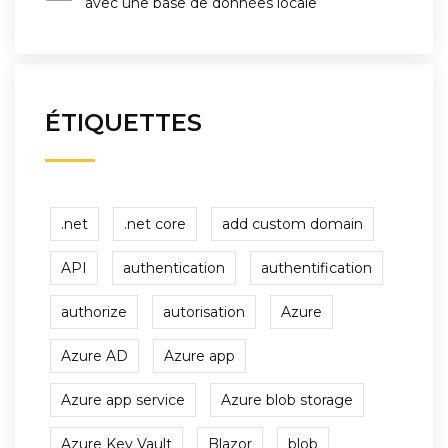
avec une base de données locale
ÉTIQUETTES
.net
.net core
add custom domain
API
authentication
authentification
authorize
autorisation
Azure
Azure AD
Azure app
Azure app service
Azure blob storage
Azure Key Vault
Blazor
blob