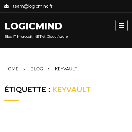
Skip
team@logicmind.fr
to
content
LOGICMIND
Blog IT Microsoft .NET et Cloud Azure
HOME
BLOG
KEYVAULT
ÉTIQUETTE :
KEYVAULT