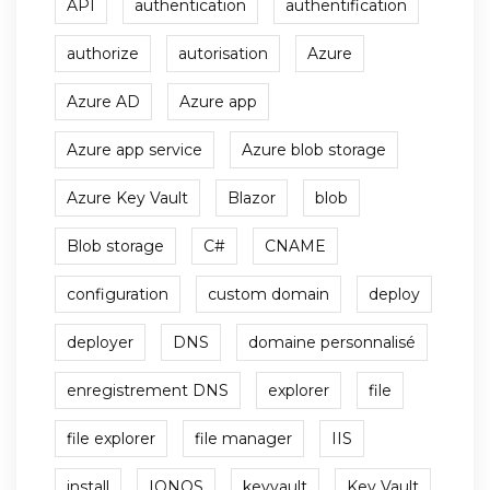
API
authentication
authentification
authorize
autorisation
Azure
Azure AD
Azure app
Azure app service
Azure blob storage
Azure Key Vault
Blazor
blob
Blob storage
C#
CNAME
configuration
custom domain
deploy
deployer
DNS
domaine personnalisé
enregistrement DNS
explorer
file
file explorer
file manager
IIS
install
IONOS
keyvault
Key Vault