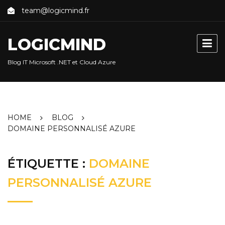
Skip
team@logicmind.fr
to
content
LOGICMIND
Blog IT Microsoft .NET et Cloud Azure
HOME
BLOG
DOMAINE PERSONNALISÉ AZURE
ÉTIQUETTE :
DOMAINE
PERSONNALISÉ AZURE