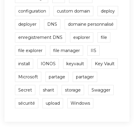
configuration
custom domain
deploy
deployer
DNS
domaine personnalisé
enregistrement DNS
explorer
file
file explorer
file manager
IIS
install
IONOS
keyvault
Key Vault
Microsoft
partage
partager
Secret
sharit
storage
Swagger
sécurité
upload
Windows