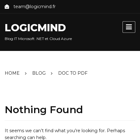
Skip
team@logicmind.fr
to
content
LOGICMIND
Blog IT Microsoft .NET et Cloud Azure
HOME
BLOG
DOC TO PDF
Nothing Found
It seems we can’t find what you’re looking for. Perhaps
searching can help.