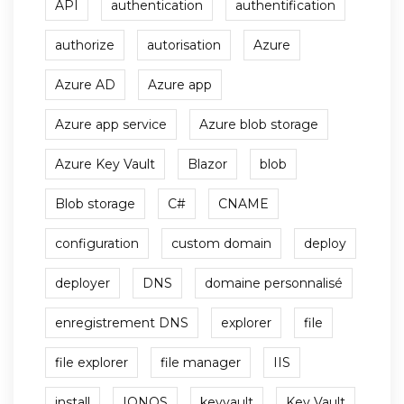
API
authentication
authentification
authorize
autorisation
Azure
Azure AD
Azure app
Azure app service
Azure blob storage
Azure Key Vault
Blazor
blob
Blob storage
C#
CNAME
configuration
custom domain
deploy
deployer
DNS
domaine personnalisé
enregistrement DNS
explorer
file
file explorer
file manager
IIS
install
IONOS
keyvault
Key Vault