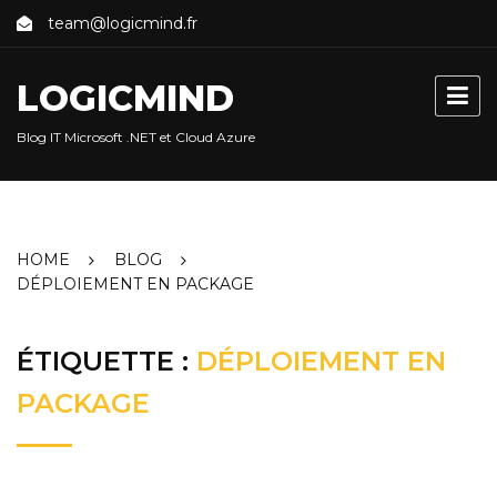
Skip
team@logicmind.fr
to
content
LOGICMIND
Blog IT Microsoft .NET et Cloud Azure
HOME
BLOG
DÉPLOIEMENT EN PACKAGE
ÉTIQUETTE :
DÉPLOIEMENT EN
PACKAGE