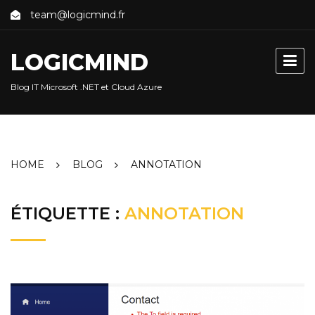
Skip
team@logicmind.fr
to
content
LOGICMIND
Blog IT Microsoft .NET et Cloud Azure
HOME
BLOG
ANNOTATION
ÉTIQUETTE :
ANNOTATION