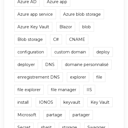
Azure AD
Azure app
Azure app service
Azure blob storage
Azure Key Vault
Blazor
blob
Blob storage
C#
CNAME
configuration
custom domain
deploy
deployer
DNS
domaine personnalisé
enregistrement DNS
explorer
file
file explorer
file manager
IIS
install
IONOS
keyvault
Key Vault
Microsoft
partage
partager
Secret
sharit
storage
Swagger