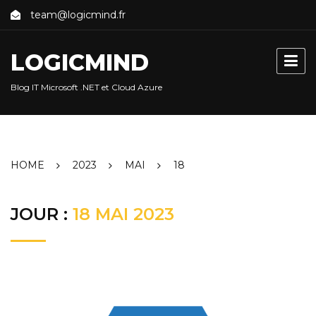
Skip
team@logicmind.fr
to
content
LOGICMIND
Blog IT Microsoft .NET et Cloud Azure
HOME
2023
MAI
18
JOUR :
18 MAI 2023