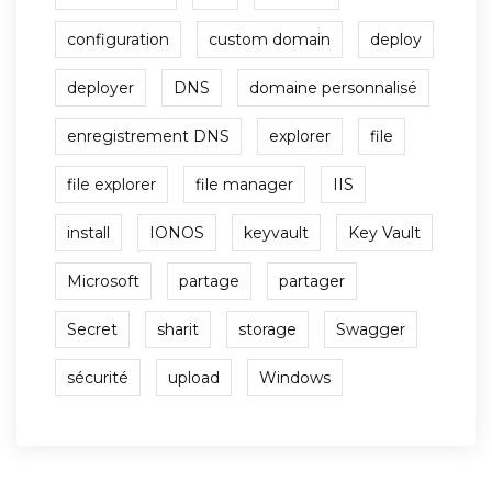
configuration
custom domain
deploy
deployer
DNS
domaine personnalisé
enregistrement DNS
explorer
file
file explorer
file manager
IIS
install
IONOS
keyvault
Key Vault
Microsoft
partage
partager
Secret
sharit
storage
Swagger
sécurité
upload
Windows